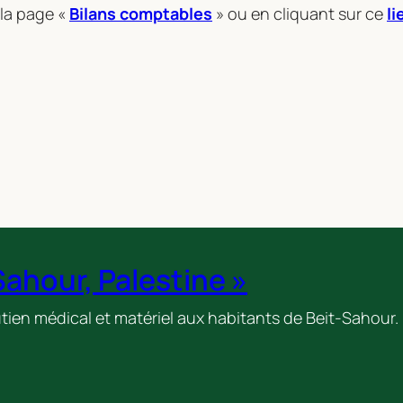
la page «
Bilans comptables
» ou en cliquant sur ce
li
Sahour, Palestine »
tien médical et matériel aux habitants de Beit-Sahour.