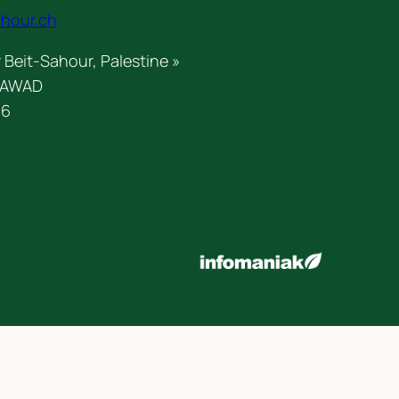
ahour.ch
 Beit-Sahour, Palestine »
h AWAD
 6