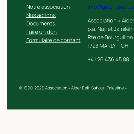
Notre association
info@aider-beit-s
Nos actions
Association « Aider
Documents
p.a. Naji et Jamile
Faire un don
Rte de Bourguillon
Formulaire de contact
1723 MARLY – CH
+41 26 436 45 88
© 1990-2026 Association « Aider Beit-Sahour, Palestine »